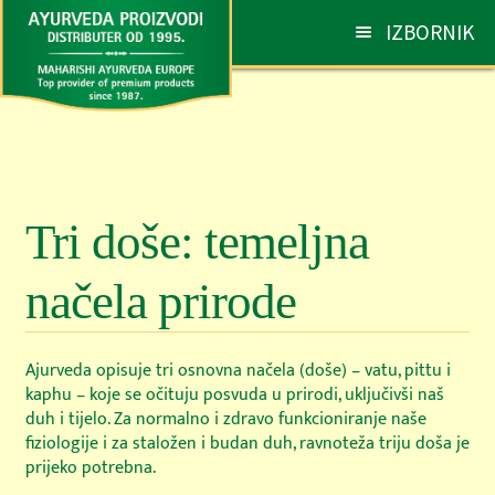
Preskoči
Skoči
IZBORNIK
na
do
navigaciju
sadržaja
AYURVEDA
Otv
pod
TRI DOŠE: TEMELJNA NAČELA PRIRODE
Tri doše: temeljna
KOJE PROIZVODE IZABRATI?
načela prirode
MAHARISHI MAHESH YOGI
Ajurveda opisuje tri osnovna načela (doše) – vatu, pittu i
SLUŽBENA PROCJENA MAHARISHI AYURVEDE
kaphu – koje se očituju posvuda u prirodi, uključivši naš
duh i tijelo. Za normalno i zdravo funkcioniranje naše
CERTIFIKAT ISO 9001
fiziologije i za staložen i budan duh, ravnoteža triju doša je
prijeko potrebna.