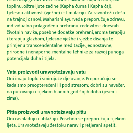
toplinu, oštre-ljute začine (Kapha ćurna i Kapha čaj),
tjelesnu aktivnost (vježbe) i stimulaciju. Za ravnotežu doša
na trajnoj osnovi, Maharishi ayurveda preporučuje zdravu,
individualno prilagođenu prehranu, redovitost dnevnih
životnih navika, posebne dodatke prehrani, aroma terapiju
i terapiju glazbom, tjelesne vježbe i vježbe disanja te
primjenu transcendentalne meditacije, jednostavne,
prirodne i nenaporne, mentalne tehnike za razvoj punoga
potencijala duha i tijela.
Vata proizvodi uravnotežavaju vatu
Oni imaju toplo i smirujuće djelovanje. Preporučuju se
kada smo preopterećeni ili pod stresom; dobri su navečer,
na putovanju i tijekom hladnih godišnjih doba (jesen i
zima).
Pitta proizvodi uravnotežavaju pittu
Oni rashlađuju i ublažuju. Posebno se preporučuju tijekom
ljeta. Uravnotežavaju žestoku narav i pretjerani apetit.