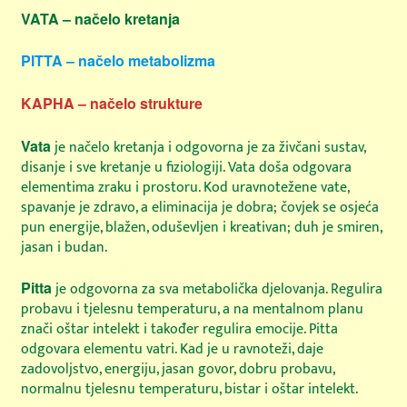
PROIZVODI
Otv
VATA – načelo kretanja
pod
PITTA – načelo metabolizma
SAVJETI I PREPORUKE
Otv
pod
KAPHA – načelo strukture
NARUDŽBE
Otv
Vata
je načelo kretanja i odgovorna je za živčani sustav,
pod
disanje i sve kretanje u fiziologiji. Vata doša odgovara
KONTAKT
Otv
elementima zraku i prostoru. Kod uravnotežene vate,
pod
spavanje je zdravo, a eliminacija je dobra; čovjek se osjeća
pun energije, blažen, oduševljen i kreativan; duh je smiren,
jasan i budan.
Pitta
je odgovorna za sva metabolička djelovanja. Regulira
probavu i tjelesnu temperaturu, a na mentalnom planu
znači oštar intelekt i također regulira emocije. Pitta
odgovara elementu vatri. Kad je u ravnoteži, daje
zadovoljstvo, energiju, jasan govor, dobru probavu,
normalnu tjelesnu temperaturu, bistar i oštar intelekt.