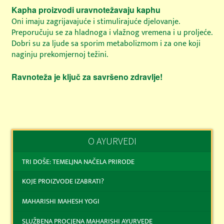
Kapha proizvodi uravnotežavaju kaphu
Oni imaju zagrijavajuće i stimulirajuće djelovanje.
Preporučuju se za hladnoga i vlažnog vremena i u proljeće.
Dobri su za ljude sa sporim metabolizmom i za one koji
naginju prekomjernoj težini.
Ravnoteža je ključ za savršeno zdravlje!
O AYURVEDI
TRI DOŠE: TEMELJNA NAČELA PRIRODE
KOJE PROIZVODE IZABRATI?
MAHARISHI MAHESH YOGI
SLUŽBENA PROCJENA MAHARISHI AYURVEDE