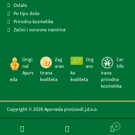
Ostalo
Po tipu doše
Prirodna kozmetika
Začini i osnovne namirice
Origi
Zag
Org
Cer
nal
aran
ans
tific
Ayurv
tirana
ka
irana
eda
kvaliteta
kvaliteta
prirodna
kozmetika
Copyright © 2026 Ayurveda proizvodi j.d.o.o.
0
Pretraži:
Pretraži