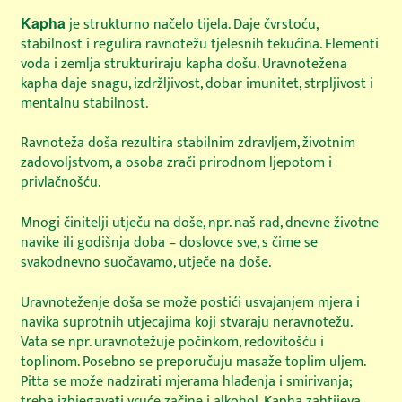
Kapha
je strukturno načelo tijela. Daje čvrstoću,
stabilnost i regulira ravnotežu tjelesnih tekućina. Elementi
voda i zemlja strukturiraju kapha došu. Uravnotežena
kapha daje snagu, izdržljivost, dobar imunitet, strpljivost i
mentalnu stabilnost.
Ravnoteža doša rezultira stabilnim zdravljem, životnim
zadovoljstvom, a osoba zrači prirodnom ljepotom i
privlačnošću.
Mnogi činitelji utječu na doše, npr. naš rad, dnevne životne
navike ili godišnja doba – doslovce sve, s čime se
svakodnevno suočavamo, utječe na doše.
Uravnoteženje doša se može postići usvajanjem mjera i
navika suprotnih utjecajima koji stvaraju neravnotežu.
Vata se npr. uravnotežuje počinkom, redovitošću i
toplinom. Posebno se preporučuju masaže toplim uljem.
Pitta se može nadzirati mjerama hlađenja i smirivanja;
treba izbjegavati vruće začine i alkohol. Kapha zahtijeva