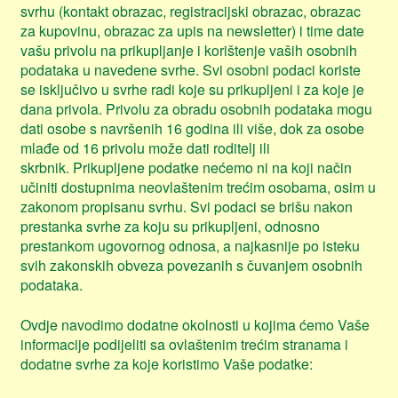
svrhu (kontakt obrazac, registracijski obrazac, obrazac
za kupovinu, obrazac za upis na newsletter) i time date
vašu privolu na prikupljanje i korištenje vaših osobnih
podataka u navedene svrhe. Svi osobni podaci koriste
se isključivo u svrhe radi koje su prikupljeni i za koje je
dana privola. Privolu za obradu osobnih podataka mogu
dati osobe s navršenih 16 godina ili više, dok za osobe
mlađe od 16 privolu može dati roditelj ili
skrbnik. Prikupljene podatke nećemo ni na koji način
učiniti dostupnima neovlaštenim trećim osobama, osim u
zakonom propisanu svrhu. Svi podaci se brišu nakon
prestanka svrhe za koju su prikupljeni, odnosno
prestankom ugovornog odnosa, a najkasnije po isteku
svih zakonskih obveza povezanih s čuvanjem osobnih
podataka.
Ovdje navodimo dodatne okolnosti u kojima ćemo Vaše
informacije podijeliti sa ovlaštenim trećim stranama i
dodatne svrhe za koje koristimo Vaše podatke: