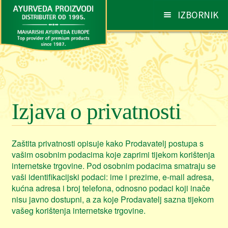
Preskoči
Skoči
IZBORNIK
na
do
navigaciju
sadržaja
AYURVEDA
Otv
pod
PROIZVODI
Otv
pod
Izjava o privatnosti
SAVJETI I PREPORUKE
Otv
pod
NARUDŽBE
Otv
Zaštita privatnosti opisuje kako Prodavatelj postupa s
pod
vašim osobnim podacima koje zaprimi tijekom korištenja
internetske trgovine. Pod osobnim podacima smatraju se
KONTAKT
Otv
vaši identifikacijski podaci: ime i prezime, e-mail adresa,
pod
kućna adresa i broj telefona, odnosno podaci koji inače
nisu javno dostupni, a za koje Prodavatelj sazna tijekom
vašeg korištenja internetske trgovine.