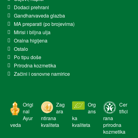
Dodaci prehrani
Gandharvaveda glazba
MA preparati (po brojevima)
Mirisi i biljna ulja
Oralna higijena
Ostalo
Po tipu doše
Prirodna kozmetika
Začini i osnovne namirice
Origi
Zag
Org
Cer
nal
ara
ans
tifici
Ayur
ntirana
ka
rana
veda
kvaliteta
kvaliteta
prirodna
kozmetika