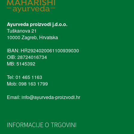
Ayurveda proizvodi j.d.o.o.
Tuškanova 21
10000 Zagreb, Hrvatska
IBAN: HR2924020061100939030
OIB: 28724016734
MB: 5145392
Tel: 01 465 1163
Mob: 098 163 1799
Email: info@ayurveda-proizvodi.hr
INFORMACIJE O TRGOVINI