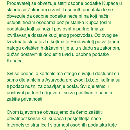
Prodavatelj se obvezuje štititi osobne podatke Kupaca u
skladu sa Zakonom o zaštiti osobnih podataka te se
obvezuje da osobne podatke neće ni na koji način
ustupiti trećim osobama bez pristanka Kupca (osim
podataka koji su nužni poslovnim partnerima za
izvršavanje dostave kupljenog proizvoda). Od ovog se
izuzimaju slučajevi u kojima je Prodavatelj po valjanom
nalogu ovlaštenih državnih tijela, u skladu sa zakonom,
dužan dostaviti ili dopustiti uvid u osobne podatke
Kupaca.
Svi se podaci o korisnicima strogo čuvaju i dostupni su
samo djelatnicima Ayurveda proizvodi j.d.o.o. kojima su
ti podaci nužni za obavljanje posla. Svi djelatnici i
poslovni partneri odgovorni su za poštivanje načela
zaštite privatnosti.
Ovom izjavom se obvezujemo da ćemo zaštititi
privatnost korisnika, kupaca i posjetitelja naše
internetske stranice i sigurnost osobnih podataka koje