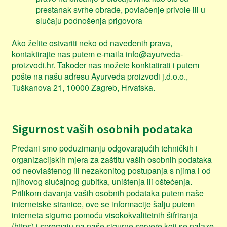
prestanak svrhe obrade, povlačenje privole ili u
slučaju podnošenja prigovora
Ako želite ostvariti neko od navedenih prava,
kontaktirajte nas putem e-maila
info@ayurveda-
proizvodi.hr
. Također nas možete konktatirati i putem
pošte na našu adresu Ayurveda proizvodi j.d.o.o.,
Tuškanova 21, 10000 Zagreb, Hrvatska.
Sigurnost vaših osobnih podataka
Predani smo poduzimanju odgovarajućih tehničkih i
organizacijskih mjera za zaštitu vaših osobnih podataka
od neovlaštenog ili nezakonitog postupanja s njima i od
njihovog slučajnog gubitka, uništenja ili oštećenja.
Prilikom davanja vaših osobnih podataka putem naše
internetske stranice, ove se informacije šalju putem
interneta sigurno pomoću visokokvalitetnih šifriranja
(https) i spremaju na naše sigurne servere koji se nalaze