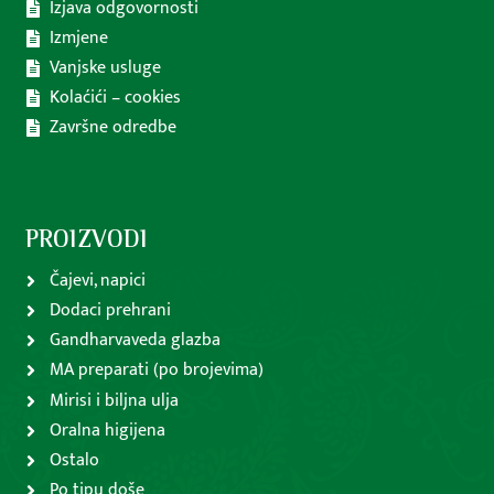
Izjava odgovornosti
Izmjene
Vanjske usluge
Kolaćići – cookies
Završne odredbe
PROIZVODI
Čajevi, napici
Dodaci prehrani
Gandharvaveda glazba
MA preparati (po brojevima)
Mirisi i biljna ulja
Oralna higijena
Ostalo
Po tipu doše