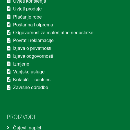
Uvjeti korištenja
Uvjeti prodaje
Plaćanje robe
Poštarina i otprema
Odgovornost za materijalne nedostatke
Povrat i reklamacije
Izjava o privatnosti
Izjava odgovornosti
Izmjene
Vanjske usluge
Kolaćići – cookies
Završne odredbe
PROIZVODI
Čajevi, napici