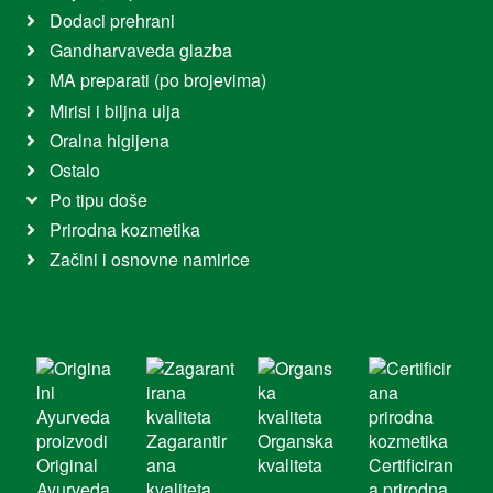
Dodaci prehrani
Gandharvaveda glazba
MA preparati (po brojevima)
Mirisi i biljna ulja
Oralna higijena
Ostalo
Po tipu doše
Prirodna kozmetika
Začini i osnovne namirice
Zagarantir
Organska
Original
ana
kvaliteta
Certificiran
Ayurveda
kvaliteta
a prirodna