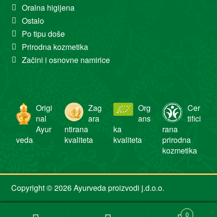
Oralna higijena
Ostalo
Po tipu doše
Prirodna kozmetika
Začini i osnovne namirice
Origi
Zag
Org
Cer
nal
ara
ans
tifici
Ayur
ntirana
ka
rana
veda
kvaliteta
kvaliteta
prirodna
kozmetika
Copyright © 2026 Ayurveda proizvodi j.d.o.o.
0