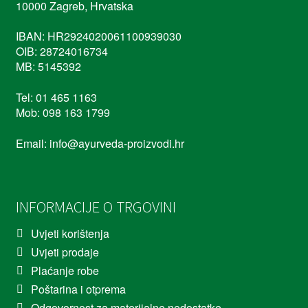
10000 Zagreb, Hrvatska
IBAN: HR2924020061100939030
OIB: 28724016734
MB: 5145392
Tel: 01 465 1163
Mob: 098 163 1799
Email: info@ayurveda-proizvodi.hr
INFORMACIJE O TRGOVINI
Uvjeti korištenja
Uvjeti prodaje
Plaćanje robe
Poštarina i otprema
Odgovornost za materijalne nedostatke