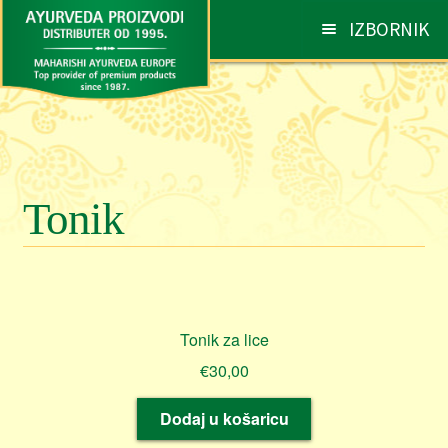
Preskoči
Skoči
IZBORNIK
na
do
navigaciju
sadržaja
AYURVEDA
Otv
pod
PROIZVODI
Otv
pod
Tonik
SAVJETI I PREPORUKE
Otv
pod
NARUDŽBE
Otv
pod
KONTAKT
Otv
Tonik za lice
pod
€
30,00
Dodaj u košaricu