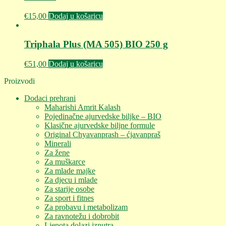
€
15,00
Dodaj u košaricu
Triphala Plus (MA 505) BIO 250 g
€
51,00
Dodaj u košaricu
Proizvodi
Dodaci prehrani
Maharishi Amrit Kalash
Pojedinačne ajurvedske biljke – BIO
Klasične ajurvedske biljne formule
Original Chyavanprash – ćjavanpraš
Minerali
Za žene
Za muškarce
Za mlade majke
Za djecu i mlade
Za starije osobe
Za sport i fitnes
Za probavu i metabolizam
Za ravnotežu i dobrobit
Ljepota dolazi iznutra