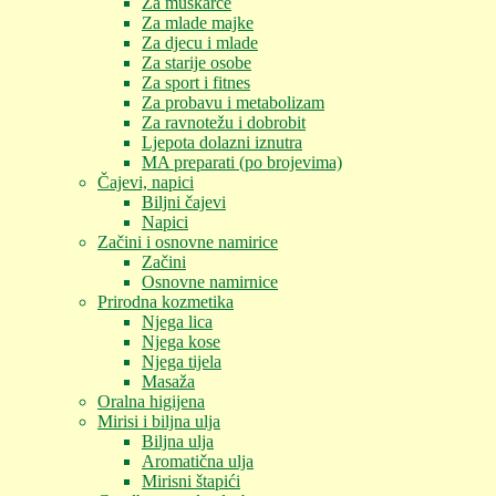
Za muškarce
Za mlade majke
Za djecu i mlade
Za starije osobe
Za sport i fitnes
Za probavu i metabolizam
Za ravnotežu i dobrobit
Ljepota dolazni iznutra
MA preparati (po brojevima)
Čajevi, napici
Biljni čajevi
Napici
Začini i osnovne namirice
Začini
Osnovne namirnice
Prirodna kozmetika
Njega lica
Njega kose
Njega tijela
Masaža
Oralna higijena
Mirisi i biljna ulja
Biljna ulja
Aromatična ulja
Mirisni štapići