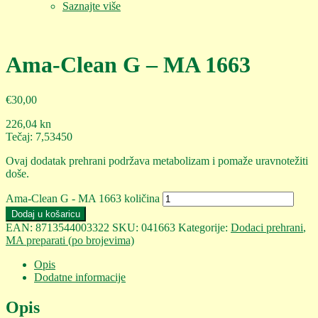
Saznajte više
Ama-Clean G – MA 1663
€
30,00
226,04
kn
Tečaj: 7,53450
Ovaj dodatak prehrani podržava metabolizam i pomaže uravnotežiti
doše.
Ama-Clean G - MA 1663 količina
Dodaj u košaricu
EAN:
8713544003322
SKU:
041663
Kategorije:
Dodaci prehrani
,
MA preparati (po brojevima)
Opis
Dodatne informacije
Opis