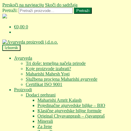
Preskoči na navigaciju
Skoči do sadržaja
Pretraži:
Pretraži
€
0,00
0
Izbornik
Ayurveda
Tri doše: temeljna načela prirode
Koje proizvode izabrati?
Maharishi Mahesh Yogi
Službena procjena Maharishi ayurvede
Certifikat ISO 9001
Proizvodi
Dodaci prehrani
Maharishi Amrit Kalash
Pojedinačne ajurvedske biljke – BIO
Klasične ajurvedske biljne formule
Original Chyavanprash – ćjavanpraš
Minerali
Za žene