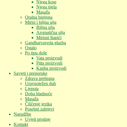
Njega kose
Njega tijela
Masaža
Oralna higijena
Mirisi i biljna ulja
Biljna ulja
Aromatična ulja
Mirisni štapići
Gandharvaveda glazba
Ostalo
Po tipu doše
Vata proizvodi
Pitta proizvodi
Kapha proizvodi
Savjeti i preporuke
Zdrava prehrana
Uravnotežen duh
Ljepota
Doba hladnoće
Masaža
Čišćenje jezika
Posebni zahtjevi
Narudžbe
Uvjeti prodaje
Kontakt