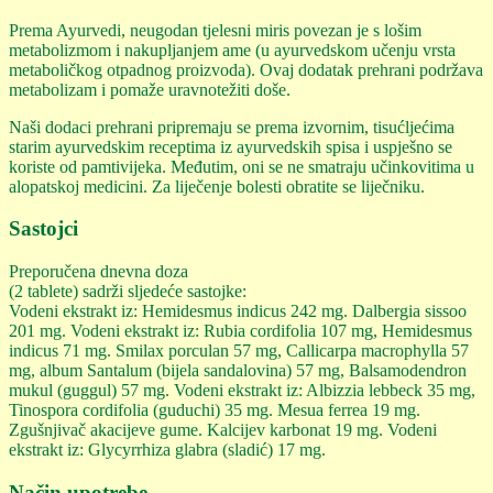
Prema Ayurvedi, neugodan tjelesni miris povezan je s lošim
metabolizmom i nakupljanjem ame (u ayurvedskom učenju vrsta
metaboličkog otpadnog proizvoda). Ovaj dodatak prehrani podržava
metabolizam i pomaže uravnotežiti doše.
Naši dodaci prehrani pripremaju se prema izvornim, tisućljećima
starim ayurvedskim receptima iz ayurvedskih spisa i uspješno se
koriste od pamtivijeka. Međutim, oni se ne smatraju učinkovitima u
alopatskoj medicini. Za liječenje bolesti obratite se liječniku.
Sastojci
Preporučena dnevna doza
(2 tablete) sadrži sljedeće sastojke:
Vodeni ekstrakt iz: Hemidesmus indicus 242 mg. Dalbergia sissoo
201 mg. Vodeni ekstrakt iz: Rubia cordifolia 107 mg, Hemidesmus
indicus 71 mg. Smilax porculan 57 mg, Callicarpa macrophylla 57
mg, album Santalum (bijela sandalovina) 57 mg, Balsamodendron
mukul (guggul) 57 mg. Vodeni ekstrakt iz: Albizzia lebbeck 35 mg,
Tinospora cordifolia (guduchi) 35 mg. Mesua ferrea 19 mg.
Zgušnjivač akacijeve gume. Kalcijev karbonat 19 mg. Vodeni
ekstrakt iz: Glycyrrhiza glabra (sladić) 17 mg.
Način upotrebe