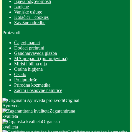
Izjava odgovornosti
Izmjene
Vanjske usluge
Kolaćići – cookies
Završne odredbe
Proizvodi
Čajevi, napici
Dodaci prehrani
Gandharvaveda glazba
MA preparati (po brojevima)
Mirisi i biljna ulja
Oralna higijena
Ostalo
Po tipu doše
Prirodna kozmetika
Začini i osnovne namirice
Original
Ayurveda
Zagarantirana
kvaliteta
Organska
kvaliteta