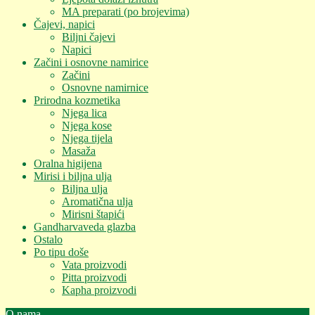
MA preparati (po brojevima)
Čajevi, napici
Biljni čajevi
Napici
Začini i osnovne namirice
Začini
Osnovne namirnice
Prirodna kozmetika
Njega lica
Njega kose
Njega tijela
Masaža
Oralna higijena
Mirisi i biljna ulja
Biljna ulja
Aromatična ulja
Mirisni štapići
Gandharvaveda glazba
Ostalo
Po tipu doše
Vata proizvodi
Pitta proizvodi
Kapha proizvodi
O nama