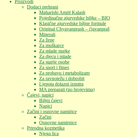
Proizvodi
Dodaci prehrani
Maharishi Amrit Kalash
Pojedinačne ajurvedske biljke – BIO
Klasične ajurvedske biljne formule
Original Chyavanprash – ćjavanpraš
Minerali
Za žene
Za muškarce
Za mlade majke
Za djecu i mlade
Za starije osobe
Za sport i fitnes
Za probavu i metabolizam
Za ravnotežu i dobrobit
Ljepota dolazni iznutra
MA preparati (po brojevima)
Čajevi, napici
Biljni čajevi
Napici
Začini i osnovne namirice
Začini
Osnovne namirnice
Prirodna kozmetika
Njega lica