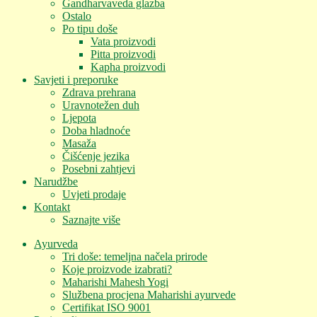
Gandharvaveda glazba
Ostalo
Po tipu doše
Vata proizvodi
Pitta proizvodi
Kapha proizvodi
Savjeti i preporuke
Zdrava prehrana
Uravnotežen duh
Ljepota
Doba hladnoće
Masaža
Čišćenje jezika
Posebni zahtjevi
Narudžbe
Uvjeti prodaje
Kontakt
Saznajte više
Ayurveda
Tri doše: temeljna načela prirode
Koje proizvode izabrati?
Maharishi Mahesh Yogi
Službena procjena Maharishi ayurvede
Certifikat ISO 9001