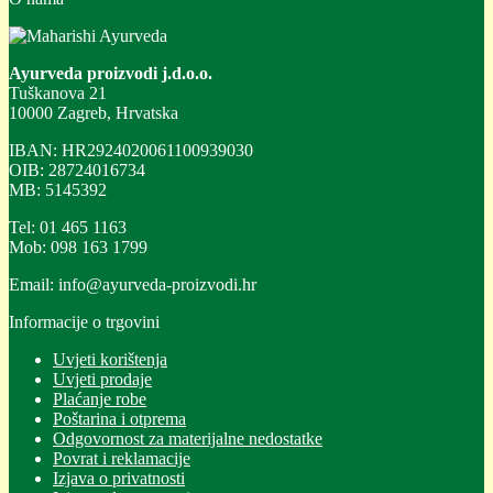
Ayurveda proizvodi j.d.o.o.
Tuškanova 21
10000 Zagreb, Hrvatska
IBAN: HR2924020061100939030
OIB: 28724016734
MB: 5145392
Tel: 01 465 1163
Mob: 098 163 1799
Email: info@ayurveda-proizvodi.hr
Informacije o trgovini
Uvjeti korištenja
Uvjeti prodaje
Plaćanje robe
Poštarina i otprema
Odgovornost za materijalne nedostatke
Povrat i reklamacije
Izjava o privatnosti