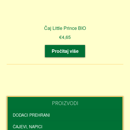
Čaj Little Prince BIO
€
4,65
Pročitaj više
PROIZVODI
DODACI PREHRANI
ČAJEVI, NAPICI