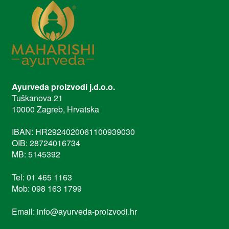
Ayurveda proizvodi j.d.o.o.
Tuškanova 21
10000 Zagreb, Hrvatska
IBAN: HR2924020061100939030
OIB: 28724016734
MB: 5145392
Tel: 01 465 1163
Mob: 098 163 1799
Email: info@ayurveda-proizvodi.hr