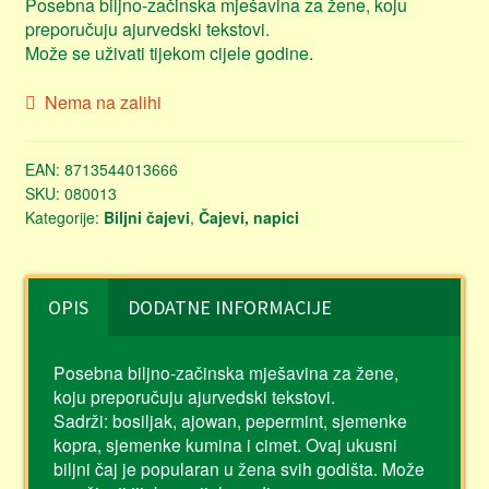
Posebna biljno-začinska mješavina za žene, koju
preporučuju ajurvedski tekstovi.
Može se uživati tijekom cijele godine.
Nema na zalihi
EAN:
8713544013666
SKU:
080013
Kategorije:
Biljni čajevi
,
Čajevi, napici
OPIS
DODATNE INFORMACIJE
Posebna biljno-začinska mješavina za žene,
koju preporučuju ajurvedski tekstovi.
Sadrži: bosiljak, ajowan, pepermint, sjemenke
kopra, sjemenke kumina i cimet. Ovaj ukusni
biljni čaj je popularan u žena svih godišta. Može