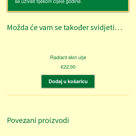
se uživati tijekom cijele godine.
Možda će vam se također svidjeti…
Radiant skin ulje
€
22,00
Dodaj u košaricu
Povezani proizvodi