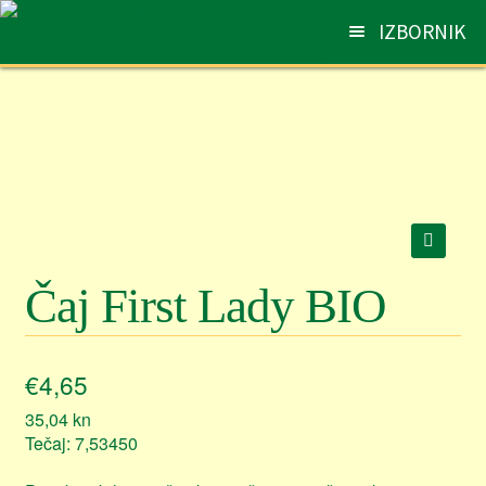
Preskoči
Skoči
IZBORNIK
na
do
navigaciju
sadržaja
AYURVEDA
Otv
pod
PROIZVODI
Otv
pod
SAVJETI I PREPORUKE
Otv
pod
Čaj First Lady BIO
NARUDŽBE
Otv
pod
KONTAKT
Otv
€
4,65
pod
35,04
kn
Tečaj: 7,53450