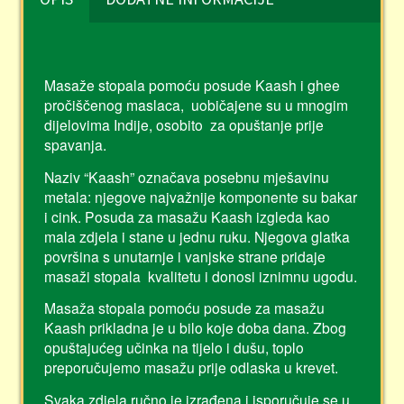
Masaže stopala pomoću posude Kaash i ghee
pročiščenog maslaca, uobičajene su u mnogim
dijelovima Indije, osobito za opuštanje prije
spavanja.
Naziv “Kaash” označava posebnu mješavinu
metala: njegove najvažnije komponente su bakar
i cink. Posuda za masažu Kaash izgleda kao
mala zdjela i stane u jednu ruku. Njegova glatka
površina s unutarnje i vanjske strane pridaje
masaži stopala kvalitetu i donosi iznimnu ugodu.
Masaža stopala pomoću posude za masažu
Kaash prikladna je u bilo koje doba dana. Zbog
opuštajućeg učinka na tijelo i dušu, toplo
preporučujemo masažu prije odlaska u krevet.
Svaka zdjela ručno je izrađena i isporučuje se u