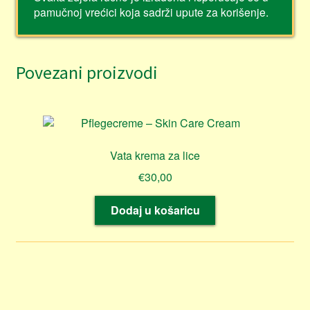
pamučnoj vrećici koja sadrži upute za korišenje.
Povezani proizvodi
Vata krema za lice
€
30,00
Dodaj u košaricu