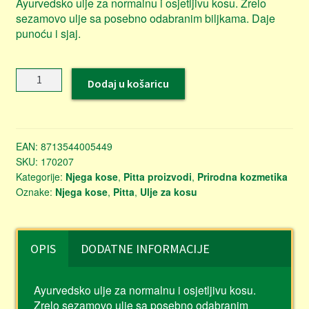
Ayurvedsko ulje za normalnu i osjetljivu kosu. Zrelo
sezamovo ulje sa posebno odabranim biljkama. Daje
punoću i sjaj.
Pitta
Dodaj u košaricu
ulje
za
kosu
količina
EAN:
8713544005449
SKU:
170207
Kategorije:
Njega kose
,
Pitta proizvodi
,
Prirodna kozmetika
Oznake:
Njega kose
,
Pitta
,
Ulje za kosu
OPIS
DODATNE INFORMACIJE
Ayurvedsko ulje za normalnu i osjetljivu kosu.
Zrelo sezamovo ulje sa posebno odabranim