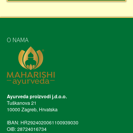
O NAMA
Ayurveda proizvodi j.d.o.o.
Tuškanova 21
10000 Zagreb, Hrvatska
IBAN: HR2924020061100939030
OIB: 28724016734