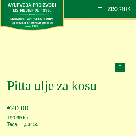
Preskoči
Skoči
IZBORNIK
na
do
navigaciju
sadržaja
AYURVEDA
Otv
pod
PROIZVODI
Otv
pod
SAVJETI I PREPORUKE
Otv
pod
Pitta ulje za kosu
NARUDŽBE
Otv
pod
KONTAKT
Otv
€
20,00
pod
150,69
kn
Tečaj: 7,53450