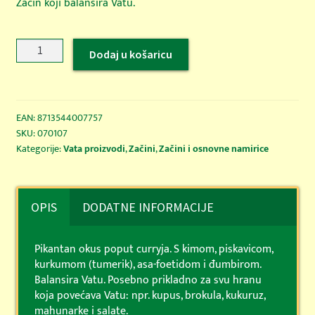
Začin koji balansira Vatu.
Vata
Dodaj u košaricu
Ćurna
BIO-
35g
količina
EAN:
8713544007757
SKU:
070107
Kategorije:
Vata proizvodi
,
Začini
,
Začini i osnovne namirice
OPIS
DODATNE INFORMACIJE
Pikantan okus poput curryja. S kimom, piskavicom,
kurkumom (tumerik), asa-foetidom i đumbirom.
Balansira Vatu. Posebno prikladno za svu hranu
koja povećava Vatu: npr. kupus, brokula, kukuruz,
mahunarke i salate.