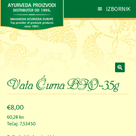
Preskoči
Skoči
IZBORNIK
na
do
navigaciju
sadržaja
AYURVEDA
PROIZVODI
SAVJETI I PREPORUKE
🔍
NARUDŽBE
Vata Ćurna BIO-35g
KONTAKT
€
8,00
60,28
kn
Tečaj: 7,53450