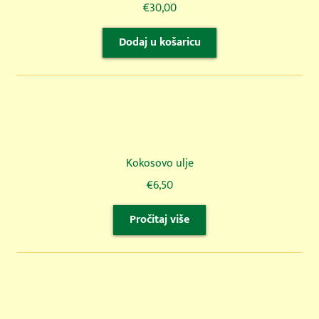
€
30,00
Dodaj u košaricu
Kokosovo ulje
€
6,50
Pročitaj više