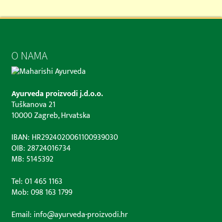
O NAMA
Ayurveda proizvodi j.d.o.o.
Tuškanova 21
10000 Zagreb, Hrvatska
IBAN: HR2924020061100939030
OIB: 28724016734
MB: 5145392
Tel: 01 465 1163
Mob: 098 163 1799
Email: info@ayurveda-proizvodi.hr